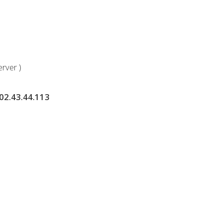
rver )
202.43.44.113