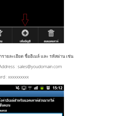
รายละเอียด ชื่ออีเมล์ และ รหัสผ่าน เช่น
 Address : sales@youdomain.com
rd : xxxxxxxxxx