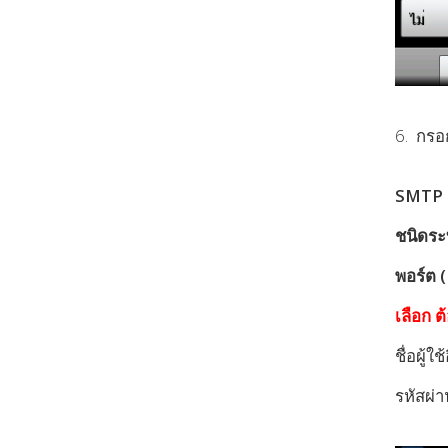
6. กรอก
SMTP เ
ชนิดระบ
พอร์ต (
เลือก ต
ชื่อผู้
รหัสผ่า