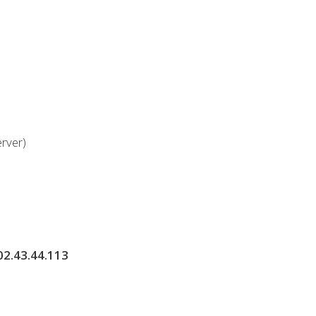
erver)
202.43.44.113