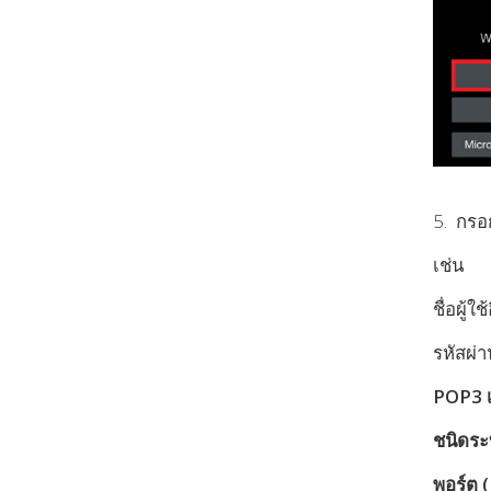
5. กรอก
เช่น
ชื่อผู้
รหัสผ่า
POP3 เ
ชนิดระบ
พอร์ต (